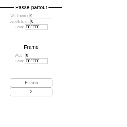
Passe-partout
Width (cm.):
Length (cm.):
Color:
Frame
Width:
Color: