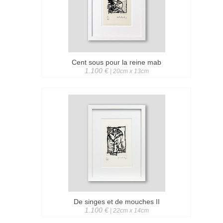
Cent sous pour la reine mab
1.100 €
| 20cm x 13cm
De singes et de mouches II
1.100 €
| 22cm x 14cm