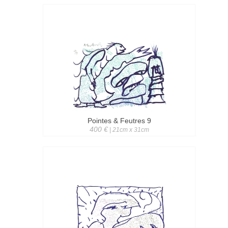
Pointes & Feutres 9
400 €
| 21cm x 31cm