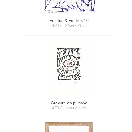
Pointes & Feutres 10
400 €
| 21cm x 31cm
Gravure en puisaye
450 €
| 35cm x 27cm