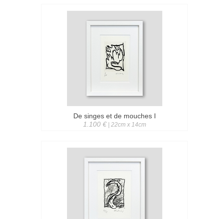
De singes et de mouches I
1.100 €
| 22cm x 14cm