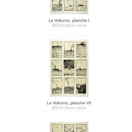
Le Volturno, planche I
850 €
| 90cm x 60cm
Le Volturno, planche VII
850 €
| 90cm x 60cm