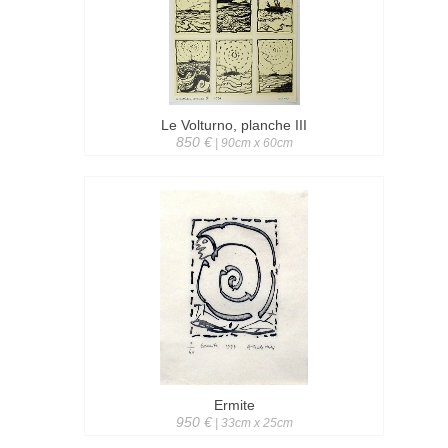
Le Volturno, planche III
850 €
| 90cm x 60cm
Ermite
950 €
| 33cm x 25cm