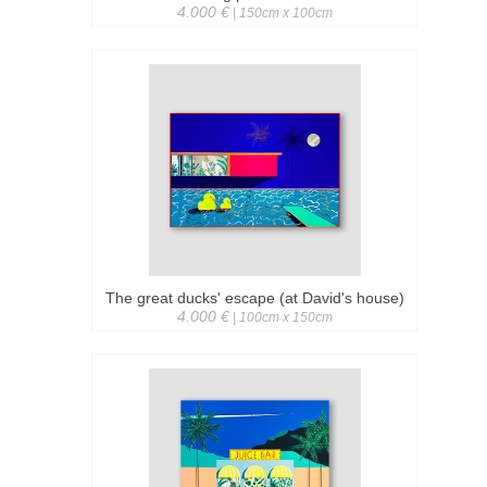
4.000 €
| 150cm x 100cm
The great ducks' escape (at David's house)
4.000 €
| 100cm x 150cm