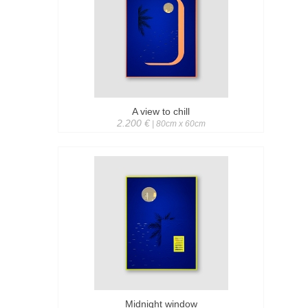
A view to chill
2.200 €
| 80cm x 60cm
Midnight window