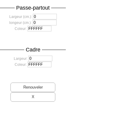
Passe-partout
Largeur (cm.):
longeur (cm.):
Coleur:
Cadre
Largeur:
Coleur: