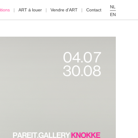
NL
tions
ART á louer
Vendre d'ART
Contact
EN