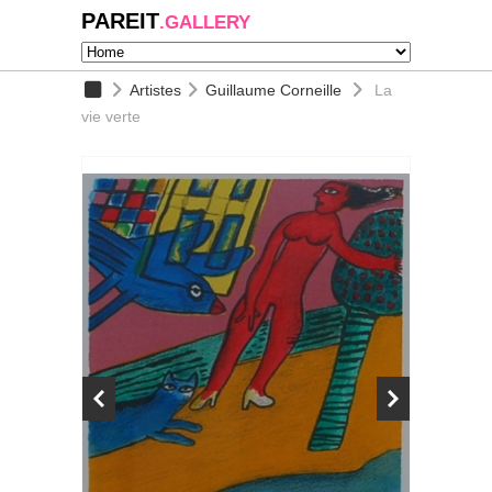
PAREIT
.GALLERY
Artistes
Guillaume Corneille
La
vie verte