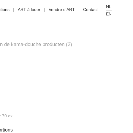
NL
tions
ART á louer
Vendre d'ART
Contact
EN
an de kama-douche producten (2)
r 70 ex
rtions