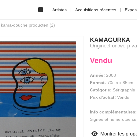
Artistes
Acquisitions récentes
Exposi
e kama-douche producten (2)
KAMAGURKA
Origineel ontwerp v
Vendu
Année:
2008
Format:
70cm
x
85cm
Catégorie:
Sérigraphie
Prix d'achat:
Vendu
Info complémentaires:
Signée et numérotée su
Montrer les propo