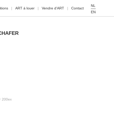
NL
tions
ART á louer
Vendre d'ART
Contact
EN
CHAFER
r 200ex