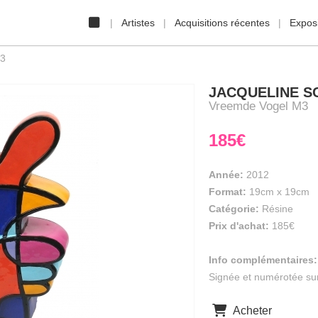
Artistes
Acquisitions récentes
Exposi
3
JACQUELINE S
Vreemde Vogel M3
185€
Année:
2012
Format:
19cm
x
19cm
Catégorie:
Résine
Prix d'achat:
185€
Info complémentaires:
Signée et numérotée su
Acheter