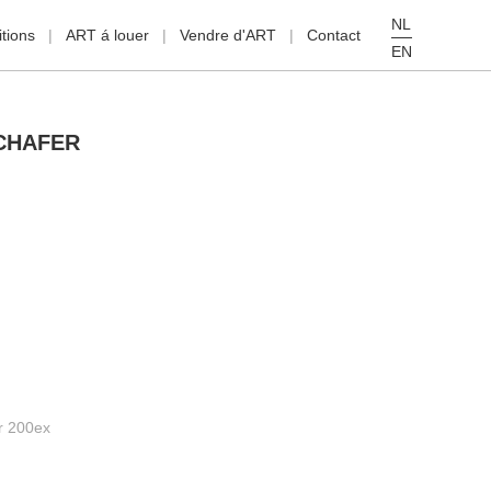
NL
tions
ART á louer
Vendre d'ART
Contact
EN
CHAFER
r 200ex