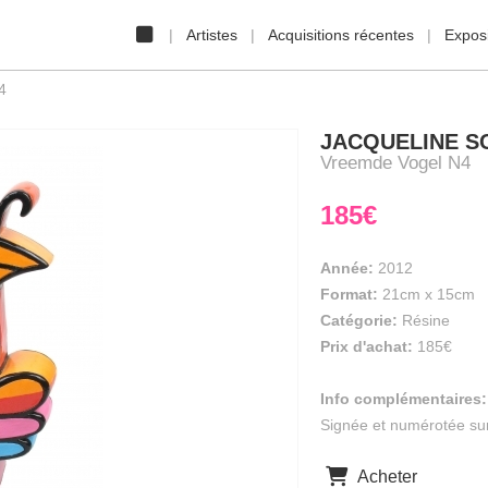
Artistes
Acquisitions récentes
Exposi
4
JACQUELINE S
Vreemde Vogel N4
185€
Année:
2012
Format:
21cm
x
15cm
Catégorie:
Résine
Prix d'achat:
185€
Info complémentaires:
Signée et numérotée su
Acheter