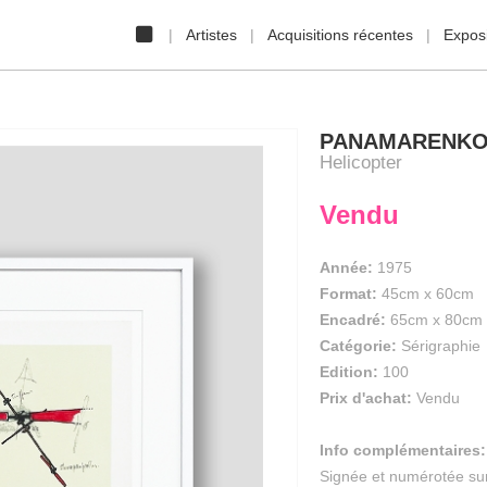
Artistes
Acquisitions récentes
Exposi
PANAMARENK
Helicopter
Vendu
Année:
1975
Format:
45cm
x
60cm
Encadré:
65cm x 80cm
Catégorie:
Sérigraphie
Edition:
100
Prix d'achat:
Vendu
Info complémentaires:
Signée et numérotée su