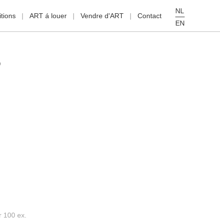
NL
tions
ART á louer
Vendre d'ART
Contact
EN
O
r 100 ex.