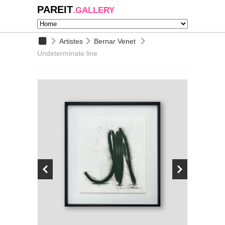
PAREIT
.GALLERY
Artistes
Bernar Venet
Undeterminate line