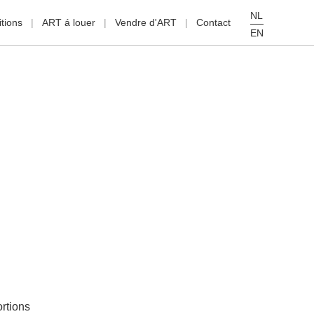
NL
tions
ART á louer
Vendre d'ART
Contact
EN
rtions