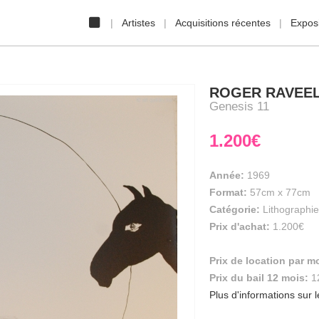
Artistes
Acquisitions récentes
Exposi
ROGER RAVEE
Genesis 11
1.200€
Année:
1969
Format:
57cm
x
77cm
Catégorie:
Lithographie
Prix d'achat:
1.200€
Prix de location par m
Prix du bail 12 mois:
1
Plus d'informations sur l