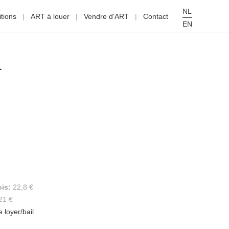
NL
tions
ART á louer
Vendre d'ART
Contact
EN
L
ois:
22,8 €
21 €
e loyer/bail