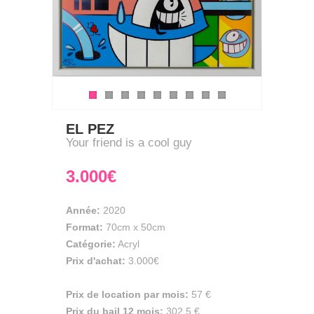
EL PEZ
Your friend is a cool guy
3.000€
Année:
2020
Format:
70cm
x
50cm
Catégorie:
Acryl
Prix d'achat:
3.000€
Prix de location par mois:
57 €
Prix du bail 12 mois:
302,5 €