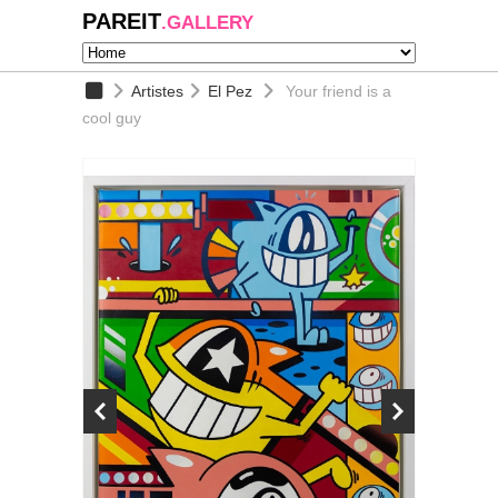
PAREIT
.GALLERY
Artistes
El Pez
Your friend is a
cool guy