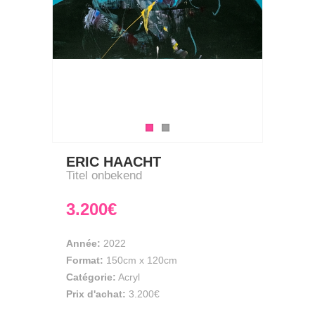
ERIC HAACHT
Titel onbekend
3.200€
Année:
2022
Format:
150cm
x
120cm
Catégorie:
Acryl
Prix d'achat:
3.200€