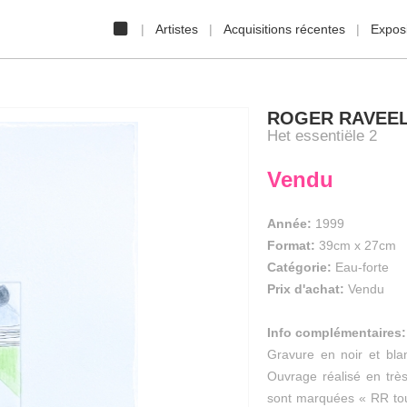
Artistes
Acquisitions récentes
Exposi
ROGER RAVEE
Het essentiële 2
Vendu
Année:
1999
Format:
39cm
x
27cm
Catégorie:
Eau-forte
Prix d'achat:
Vendu
Info complémentaires:
Gravure en noir et bl
Ouvrage réalisé en très
sont marquées « RR tou