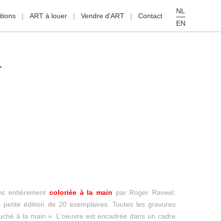
NL
tions
ART á louer
Vendre d'ART
Contact
EN
L
anc entièrement
coloriée à la main
par Roger Raveel.
 petite édition de 20 exemplaires. Toutes les gravures
ché à la main ». L'oeuvre est encadrée dans un cadre