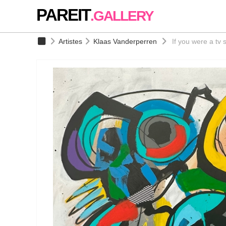
PAREIT
.GALLERY
Artistes
Klaas Vanderperren
If you were a tv 