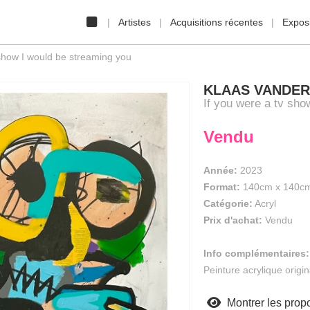
Artistes
Acquisitions récentes
Exposi
show I would be streaming you
KLAAS VANDE
If you were a tv sho
Vendu
Année:
2023
Format:
140cm
x
140c
Catégorie:
Acryl
Prix d'achat:
Vendu
Info complémentaires:
Peinture acrylique origi
Montrer les propo