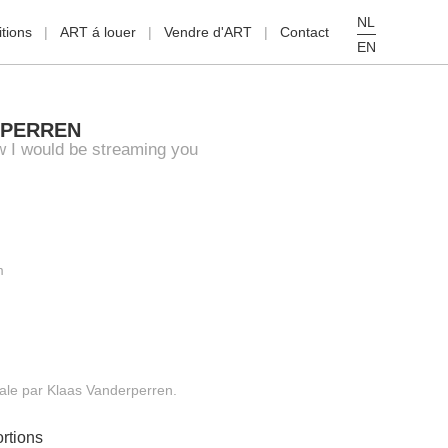
NL
tions
ART á louer
Vendre d'ART
Contact
EN
RPERREN
w I would be streaming you
m
nale par Klaas Vanderperren.
rtions