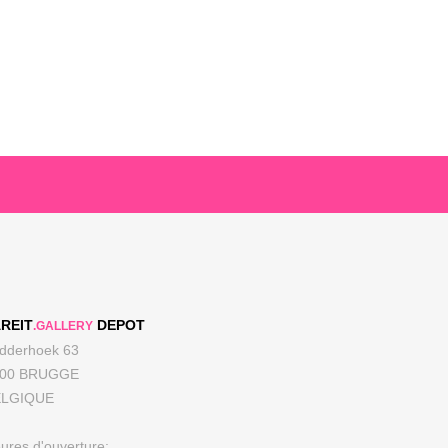
REIT
DEPOT
.GALLERY
dderhoek 63
000 BRUGGE
ELGIQUE
ures d'ouverture: