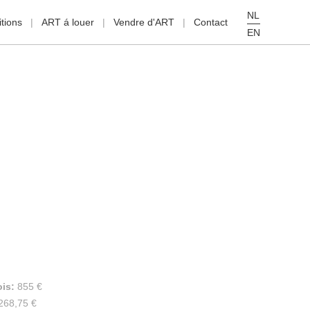
NL
tions
ART á louer
Vendre d'ART
Contact
EN
ois:
855 €
268,75 €