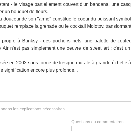
 - le visage partiellement couvert d'un bandana, une casquet
cer un bouquet de fleurs.
t la douceur de son "arme" constitue le coeur du puissant symbo
ouquet remplace la grenade ou le cocktail Molotov, transformant
l propre à Banksy - des pochoirs nets, une palette de couleu
e Air n'est pas simplement une oeuvre de street art ; c'est un
alisée en 2003 sous forme de fresque murale à grande échelle 
 signification encore plus profonde...
nnons les explications nécessaires .
Questions ou commentaires