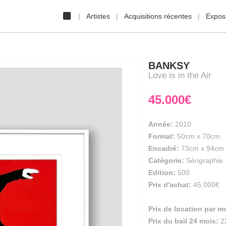
Artistes
Acquisitions récentes
Exposi
BANKSY
Love is in the Air
45.000€
Année:
2010
Format:
50cm
x
70cm
Encadré:
73cm x 94cm
Catégorie:
Sérigraphie
Edition:
500
Prix d'achat:
45.000€
Prix de location par m
Prix du bail 24 mois:
2