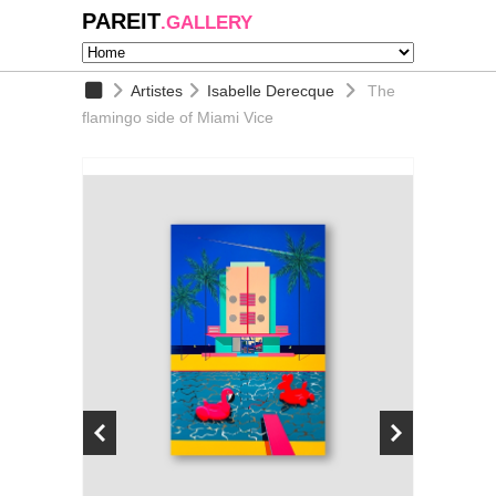
PAREIT
.GALLERY
Artistes
Isabelle Derecque
The
flamingo side of Miami Vice