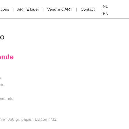
NL
tions
ART á louer
Vendre d'ART
Contact
EN
RO
ande
m
cm
demande
e" 350 gr. papier. Edition 4/32