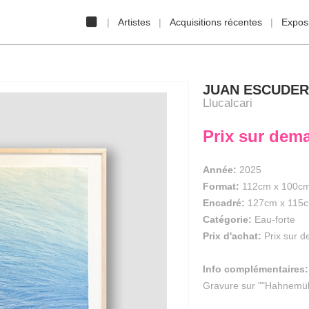
Artistes
Acquisitions récentes
Exposi
JUAN ESCUDE
Llucalcari
Prix sur dem
Année:
2025
Format:
112cm
x
100c
Encadré:
127cm x 115
Catégorie:
Eau-forte
Prix d'achat:
Prix sur 
Info complémentaires:
Gravure sur ""Hahnemühl