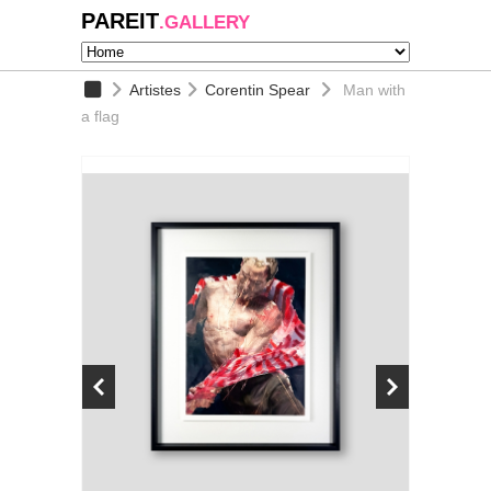
PAREIT
.GALLERY
Artistes
Corentin Spear
Man with
a flag