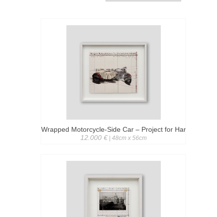
Wrapped Motorcycle-Side Car ‒ Project for Harley Davi
12.000 €
| 48cm x 56cm