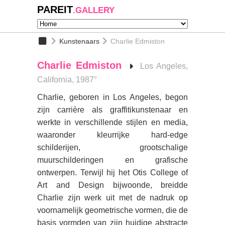
PAREIT
.GALLERY
Kunstenaars
Charlie Edmiston
Charlie Edmiston
Los Angeles,
California, 1987°
Charlie, geboren in Los Angeles, begon
zijn carrière als graffitikunstenaar en
werkte in verschillende stijlen en media,
waaronder kleurrijke hard-edge
schilderijen, grootschalige
muurschilderingen en grafische
ontwerpen. Terwijl hij het Otis College of
Art and Design bijwoonde, breidde
Charlie zijn werk uit met de nadruk op
voornamelijk geometrische vormen, die de
basis vormden van zijn huidige abstracte