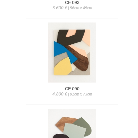
CE 093
3.600 €
| 56cm x 45cm
CE 090
4.800 €
| 91cm x 73cm