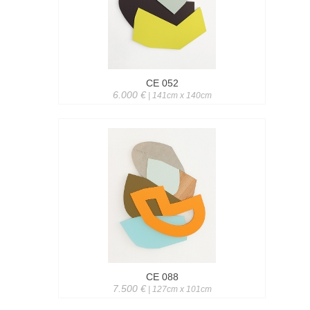
CE 052
6.000 €
| 141cm x 140cm
CE 088
7.500 €
| 127cm x 101cm