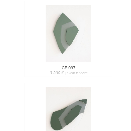
CE 097
3.200 €
| 52cm x 66cm