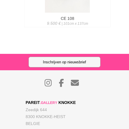
CE 108
9.500 €
| 101cm x 137cm
Inschrijven op nieuwsbrief
PAREIT
KNOKKE
.GALLERY
Zeedijk 644
8300 KNOKKE-HEIST
BELGIE