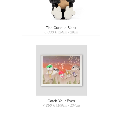
The Curious Black
6.000 €
| 24cm x 20cm
Catch Your Eyes
7.250 €
| 100cm x 134cm