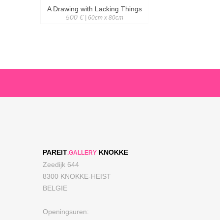
A Drawing with Lacking Things
500 €
| 60cm x 80cm
PAREIT
KNOKKE
.GALLERY
Zeedijk 644
8300 KNOKKE-HEIST
BELGIE
Openingsuren: