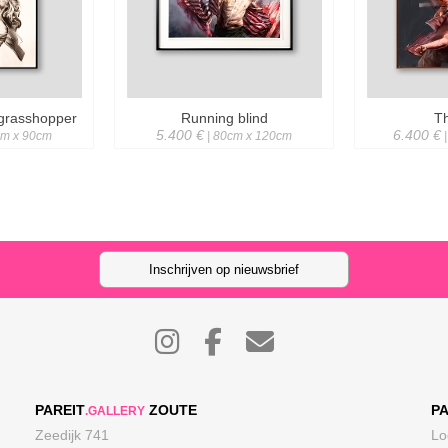
 grasshopper
Running blind
T
5.400 €
6.400 €
cm x 90cm
| 80cm x 120cm
|
Inschrijven op nieuwsbrief
PAREIT
ZOUTE
PA
.GALLERY
Zeedijk 741
Lo