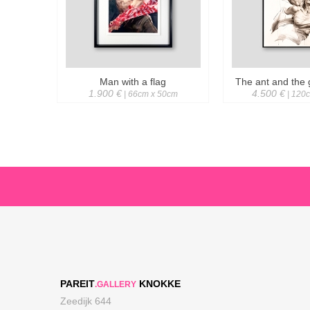
Man with a flag
The ant and the
1.900 €
4.500 €
| 66cm x 50cm
| 120
PAREIT
KNOKKE
.GALLERY
Zeedijk 644