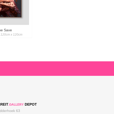
he Save
 120cm x 120cm
REIT
DEPOT
.GALLERY
dderhoek 63