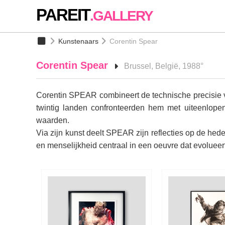
PAREIT
.GALLERY
Kunstenaars
Corentin Spear
Corentin Spear
Brussel, België, 1988°
Corentin SPEAR combineert de technische precisie va
twintig landen confronteerden hem met uiteenlopen
waarden.
Via zijn kunst deelt SPEAR zijn reflecties op de he
en menselijkheid centraal in een oeuvre dat evoluee