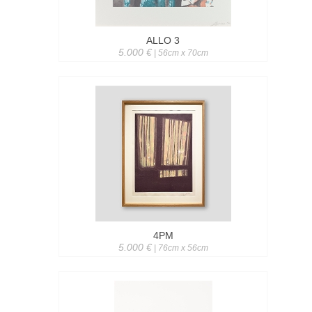
ALLO 3
5.000 €
| 56cm x 70cm
4PM
5.000 €
| 76cm x 56cm