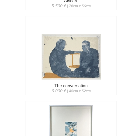
Giscard
5.500 €
| 76cm x 56cm
The conversation
6.000 €
| 48cm x 52cm