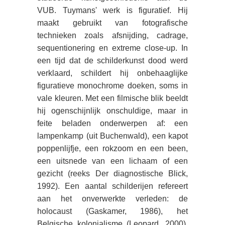
VUB. Tuymans' werk is figuratief. Hij
maakt gebruikt van fotografische
technieken zoals afsnijding, cadrage,
sequentionering en extreme close-up. In
een tijd dat de schilderkunst dood werd
verklaard, schildert hij onbehaaglijke
figuratieve monochrome doeken, soms in
vale kleuren. Met een filmische blik beeldt
hij ogenschijnlijk onschuldige, maar in
feite beladen onderwerpen af: een
lampenkamp (uit Buchenwald), een kapot
poppenlijfje, een rokzoom en een been,
een uitsnede van een lichaam of een
gezicht (reeks Der diagnostische Blick,
1992). Een aantal schilderijen refereert
aan het onverwerkte verleden: de
holocaust (Gaskamer, 1986), het
Belgische kolonialisme (Leopard, 2000),