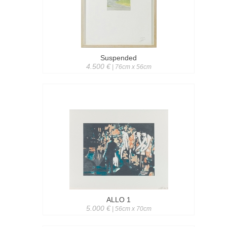
Suspended
4.500 €
| 76cm x 56cm
ALLO 1
5.000 €
| 56cm x 70cm