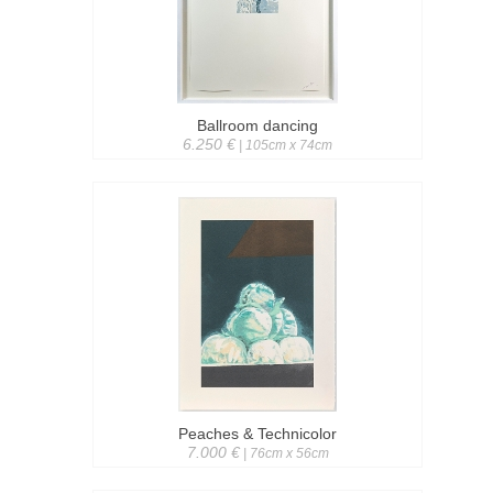
Ballroom dancing
6.250 €
| 105cm x 74cm
Peaches & Technicolor
7.000 €
| 76cm x 56cm