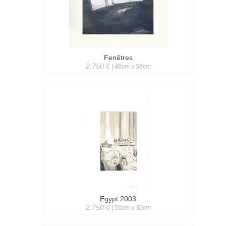
Fenêtres
2.750 €
| 46cm x 58cm
Egypt 2003
2.750 €
| 50cm x 32cm