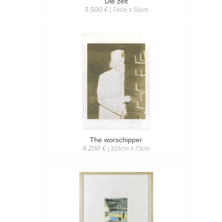
Die zeit
3.500 €
| 74cm x 56cm
The worschipper
4.200 €
| 105cm x 75cm