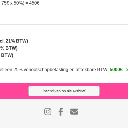
x 75€ x 50%) = 450€
ncl. 21% BTW)
21% BTW)
% BTW)
met een 25% venootschapbelasting en aftrekbare BTW:
5000€ - 
Inschrijven op nieuwsbrief