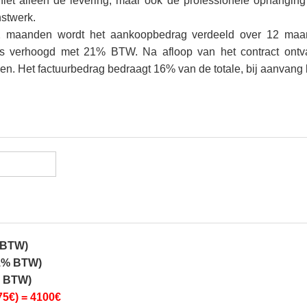
iet alleen de levering, maar ook de professionele ophanging
stwerk.
2 maanden wordt het aankoopbedrag verdeeld over 12 maa
s verhoogd met 21% BTW. Na afloop van het contract ontv
jgen. Het factuurbedrag bedraagt 16% van de totale, bij aanva
% BTW)
21% BTW)
% BTW)
 75€) = 4100€