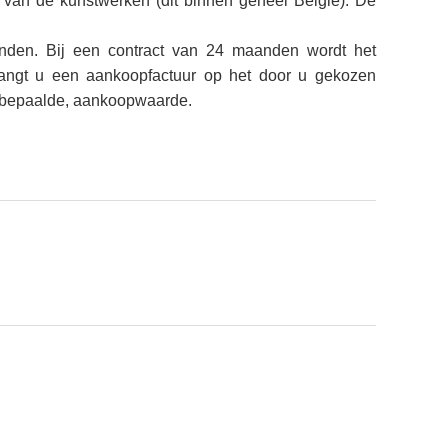
 van de kunstwerken (dit binnen geheel België). De
nden. Bij een contract van 24 maanden wordt het
angt u een aankoopfactuur op het door u gekozen
ng bepaalde, aankoopwaarde.