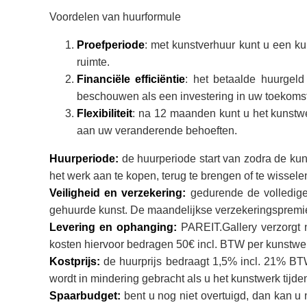
Voordelen van huurformule
Proefperiode
: met kunstverhuur kunt u een ku
ruimte.
Financiële efficiëntie
: het betaalde huurgeld
beschouwen als een investering in uw toekomsti
Flexibiliteit
: na 12 maanden kunt u het kunstwe
aan uw veranderende behoeften.
Huurperiode:
de huurperiode start van zodra de ku
het werk aan te kopen, terug te brengen of te wisse
Veiligheid en verzekering:
gedurende de volledige
gehuurde kunst. De maandelijkse verzekeringspremi
Levering en ophanging:
PAREIT.Gallery verzorgt n
kosten hiervoor bedragen 50€ incl. BTW per kunstwe
Kostprijs:
de huurprijs bedraagt 1,5% incl. 21% BTW
wordt in mindering gebracht als u het kunstwerk tijd
Spaarbudget:
bent u nog niet overtuigd, dan kan 