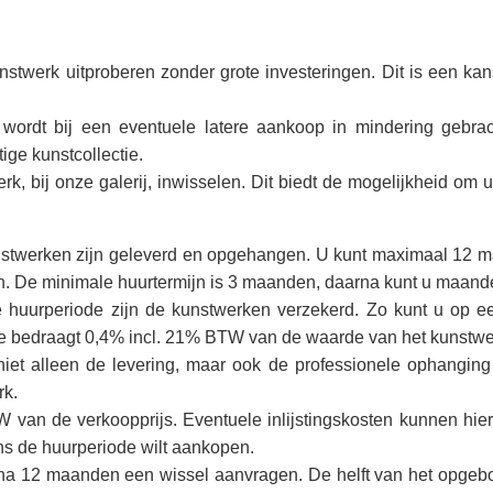
nstwerk uitproberen zonder grote investeringen. Dit is een k
 wordt bij een eventuele latere aankoop in mindering gebra
ge kunstcollectie.
rk, bij onze galerij, inwisselen. Dit biedt de mogelijkheid om
nstwerken zijn geleverd en opgehangen. U kunt maximaal 12 
len. De minimale huurtermijn is 3 maanden, daarna kunt u maand
 huurperiode zijn de kunstwerken verzekerd. Zo kunt u op e
e bedraagt 0,4% incl. 21% BTW van de waarde van het kunstwe
iet alleen de levering, maar ook de professionele ophanging
rk.
 van de verkoopprijs. Eventuele inlijstingskosten kunnen hie
ens de huurperiode wilt aankopen.
u na 12 maanden een wissel aanvragen. De helft van het opgeb