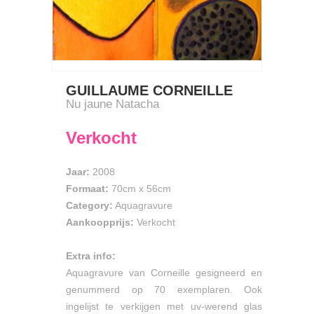
GUILLAUME CORNEILLE
Nu jaune Natacha
Verkocht
Jaar:
2008
Formaat:
70cm
x
56cm
Category:
Aquagravure
Aankoopprijs:
Verkocht
Extra info:
Aquagravure van Corneille gesigneerd en
genummerd op 70 exemplaren. Ook
ingelijst te verkijgen met uv-werend glas