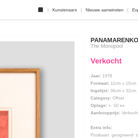
Kunstenaars
Nieuwe aanwinsten
Ex
PANAMARENK
The Monopool
Verkocht
Jaar:
1978
Formaat:
11cm
x
15cm
Ingelijst:
36cm x 32cm
Category:
Offset
Oplage:
+- 50 ex
Aankoopprijs:
Verkoch
Extra info:
Postkaart gesigneerd 