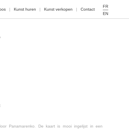
FR
pos
Kunst huren
Kunst verkopen
Contact
EN
O
t
door Panamarenko. De kaart is mooi ingelijst in een