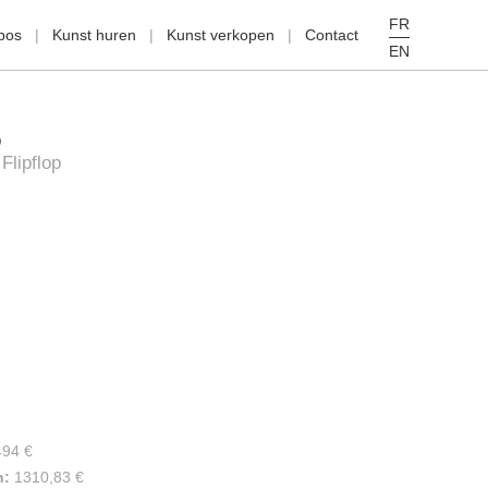
FR
pos
Kunst huren
Kunst verkopen
Contact
EN
O
Flipflop
494 €
n:
1310,83 €