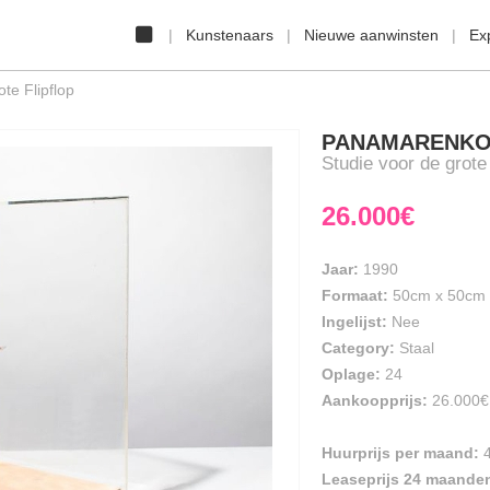
Kunstenaars
Nieuwe aanwinsten
Ex
te Flipflop
PANAMARENK
Studie voor de grote 
26.000€
Jaar:
1990
Formaat:
50cm
x
50cm
Ingelijst:
Nee
Category:
Staal
Oplage:
24
Aankoopprijs:
26.000€
Huurprijs per maand:
Leaseprijs 24 maande