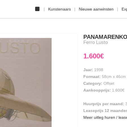
Kunstenaars
Nieuwe aanwinsten
Ex
PANAMARENK
Ferro Lusto
1.600€
Jaar:
1998
Formaat:
58cm
x
46cm
Category:
Offset
Aankoopprijs:
1.600€
Huurprijs per maand:
Leaseprijs 12 maande
Meer uitleg huren / leas