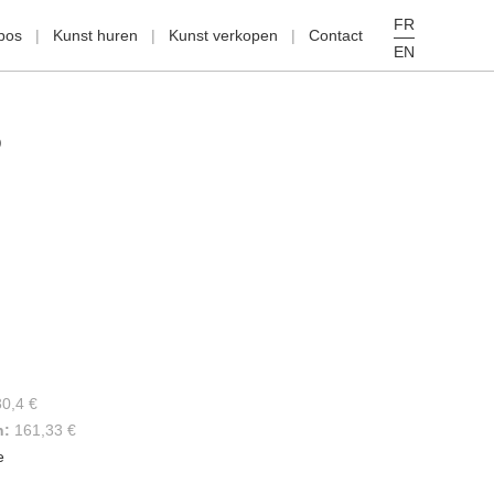
FR
pos
Kunst huren
Kunst verkopen
Contact
EN
O
30,4 €
n:
161,33 €
e