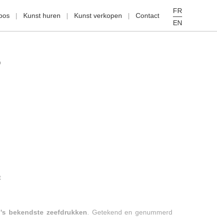
FR
pos
Kunst huren
Kunst verkopen
Contact
EN
O
t
's bekendste zeefdrukken
. Getekend en genummerd