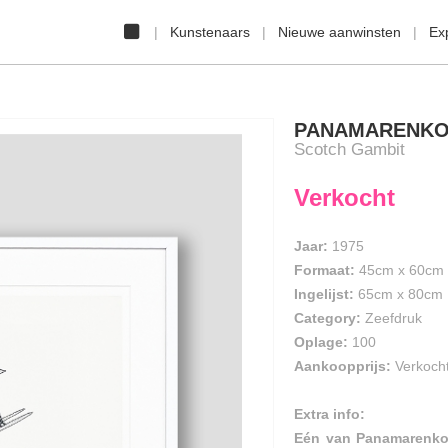
Kunstenaars
Nieuwe aanwinsten
Ex
PANAMARENK
Scotch Gambit
Verkocht
Jaar:
1975
Formaat:
45cm
x
60cm
Ingelijst:
65cm x 80cm
Category:
Zeefdruk
Oplage:
100
Aankoopprijs:
Verkoch
Extra info:
Eén van Panamarenko