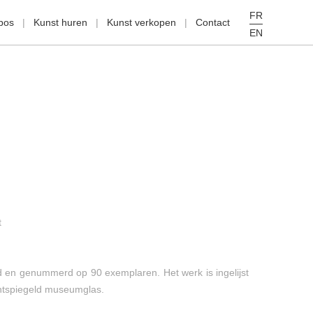
FR
pos
Kunst huren
Kunst verkopen
Contact
EN
t
 en genummerd op 90 exemplaren. Het werk is ingelijst
 ontspiegeld museumglas.