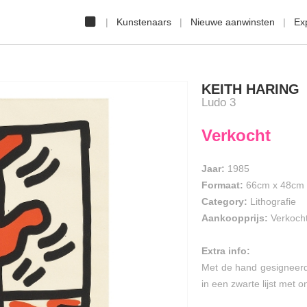
Kunstenaars
Nieuwe aanwinsten
Ex
KEITH HARING
Ludo 3
Verkocht
Jaar:
1985
Formaat:
66cm
x
48cm
Category:
Lithografie
Aankoopprijs:
Verkoch
Extra info:
Met de hand gesigneerd
in een zwarte lijst met