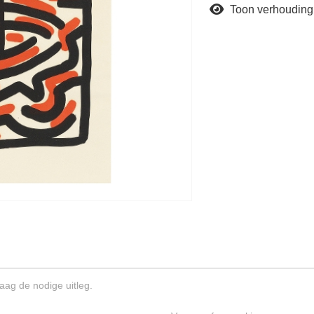
Toon verhouding
aag de nodige uitleg.