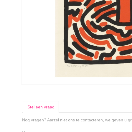
Stel een vraag
Nog vragen? Aarzel niet ons te contacteren, we geven u gr