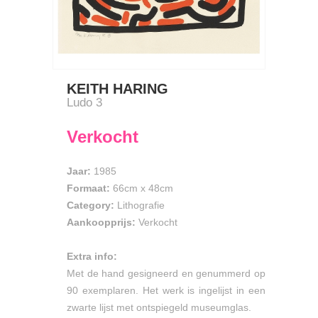
KEITH HARING
Ludo 3
Verkocht
Jaar:
1985
Formaat:
66cm
x
48cm
Category:
Lithografie
Aankoopprijs:
Verkocht
Extra info:
Met de hand gesigneerd en genummerd op
90 exemplaren. Het werk is ingelijst in een
zwarte lijst met ontspiegeld museumglas.