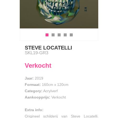
STEVE LOCATELLI
SKL19-GR3
Verkocht
Jaar:
2019
Formaat:
160cm
x
120cm
Category:
Acrylverf
Aankoopprijs:
Verkocht
Extra info:
Origineel schilderij van Steve Locatelli.