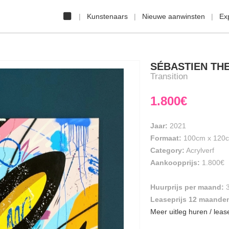
Kunstenaars
Nieuwe aanwinsten
Ex
SÉBASTIEN TH
Transition
1.800€
Jaar:
2021
Formaat:
100cm
x
120
Category:
Acrylverf
Aankoopprijs:
1.800€
Huurprijs per maand:
Leaseprijs 12 maande
Meer uitleg huren / leas