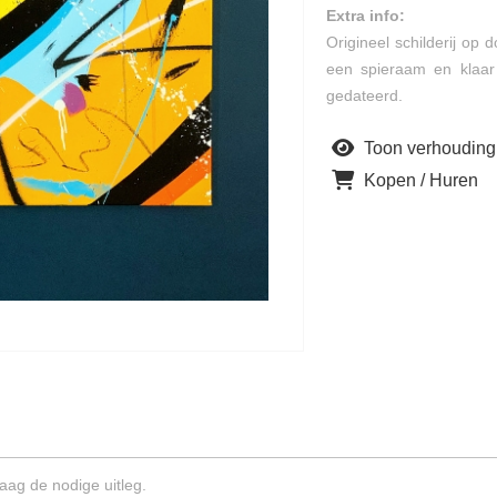
Extra info:
Origineel schilderij o
een spieraam en klaar
gedateerd.
Toon verhouding
Kopen / Huren
aag de nodige uitleg.