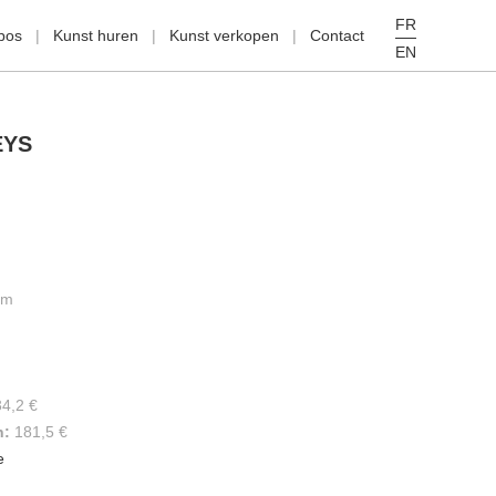
FR
pos
Kunst huren
Kunst verkopen
Contact
EN
EYS
cm
34,2 €
n:
181,5 €
e