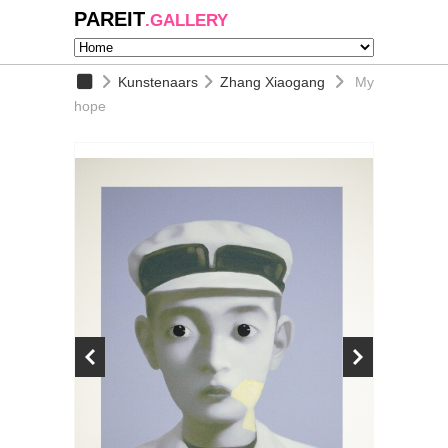
PAREIT
.GALLERY
Kunstenaars
Zhang Xiaogang
My
hope