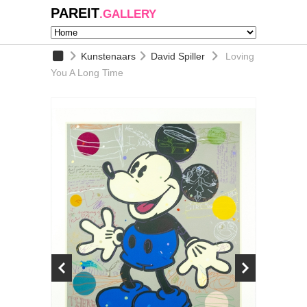
PAREIT
.GALLERY
Kunstenaars
David Spiller
Loving
You A Long Time