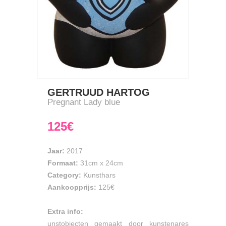
GERTRUUD HARTOG
Pregnant Lady blue
125€
Jaar:
2017
Formaat:
31cm
x
24cm
Category:
Kunsthars
Aankoopprijs:
125€
Extra info:
unstobjecten gemaakt door kunstenares