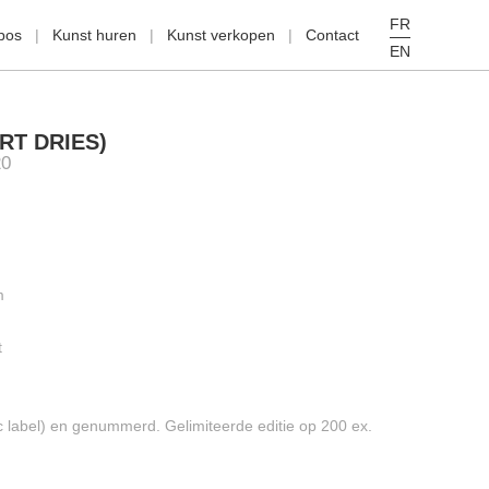
FR
pos
Kunst huren
Kunst verkopen
Contact
EN
RT DRIES)
20
m
t
 label) en genummerd. Gelimiteerde editie op 200 ex.