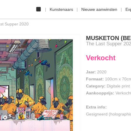
Kunstenaars
Nieuwe aanwinsten
Ex
st Supper 2020
MUSKETON (BE
The Last Supper 20
Verkocht
Jaar:
2020
Formaat:
100cm
x
70c
Category:
Digitale print
Aankoopprijs:
Verkoch
Extra info:
Gesigneerd (holographic