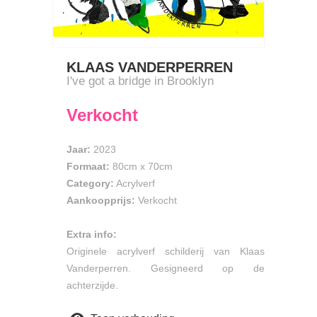
KLAAS VANDERPERREN
I've got a bridge in Brooklyn
Verkocht
Jaar:
2023
Formaat:
80cm
x
70cm
Category:
Acrylverf
Aankoopprijs:
Verkocht
Extra info:
Originele acrylverf schilderij van Klaas
Vanderperren. Gesigneerd op de
achterzijde.