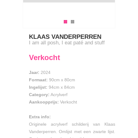
KLAAS VANDERPERREN
I am all posh, I eat paté and stuff
Verkocht
Jaar:
2024
Formaat:
90cm
x
80cm
Ingelijst:
94cm x 84cm
Category:
Acrylverf
Aankoopprijs:
Verkocht
Extra info:
Originele acrylverf schilderij van Klaas
Vanderperren. Omlijst met een zwarte lijst.