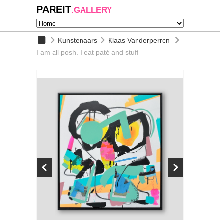
PAREIT
.GALLERY
Kunstenaars
Klaas Vanderperren
I am all posh, I eat paté and stuff