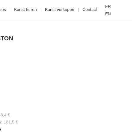
FR
pos
Kunst huren
Kunst verkopen
Contact
EN
STON
68,4 €
n:
181,5 €
e