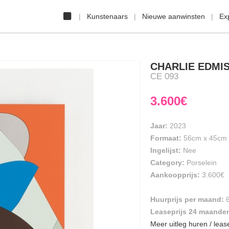
Kunstenaars
Nieuwe aanwinsten
Ex
CHARLIE EDMI
CE 093
3.600€
Jaar:
2023
Formaat:
56cm
x
45cm
Ingelijst:
Nee
Category:
Porselein
Aankoopprijs:
3.600€
Huurprijs per maand:
Leaseprijs 24 maande
Meer uitleg huren / leas