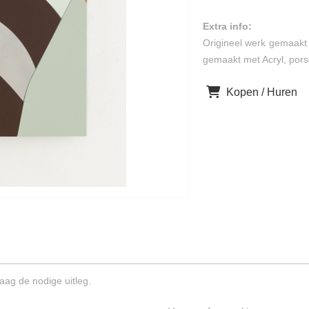
Extra info:
Origineel werk gemaakt 
gemaakt met Acryl, porse
Kopen / Huren
aag de nodige uitleg.