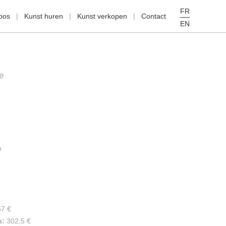
FR
pos
Kunst huren
Kunst verkopen
Contact
EN
e
m
57 €
n:
302,5 €