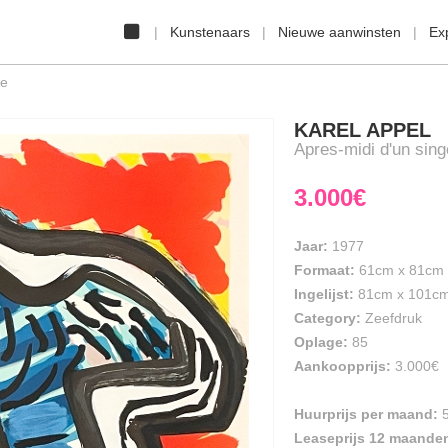
Kunstenaars
Nieuwe aanwinsten
Ex
ge
KAREL APPEL
Apres-midi d'un sing
3.000€
Jaar:
1977
Formaat:
61cm
x
81cm
Ingelijst:
81cm x 101c
Category:
Zeefdruk
Oplage:
85
Aankoopprijs:
3.000€
Huurprijs per maand:
Leaseprijs 12 maande