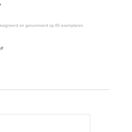
e
 Gesigneerd en genummerd op 85 exemplaren.
ur