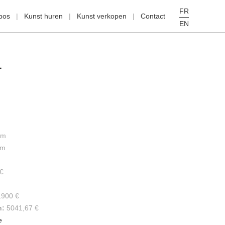
FR
pos
Kunst huren
Kunst verkopen
Contact
EN
L
cm
cm
€
1900 €
n:
5041,67 €
e