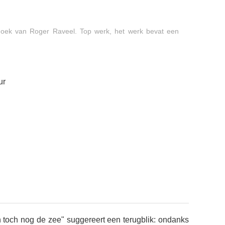
p doek van Roger Raveel. Top werk, het werk bevat een
ur
n toch nog de zee" suggereert een terugblik: ondanks