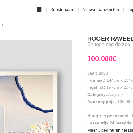
Kunstenaars
Nieuwe aanwinsten
Ex
ee
ROGER RAVEE
En toch nog de zee
100.000€
Jaar:
2003
Formaat:
144cm
x
194
Ingelijst:
157cm x 207
Category:
Acrylverf
Aankoopprijs:
100.000
Huurprijs per maand:
Leaseprijs 24 maande
Meer uitleg huren / leas