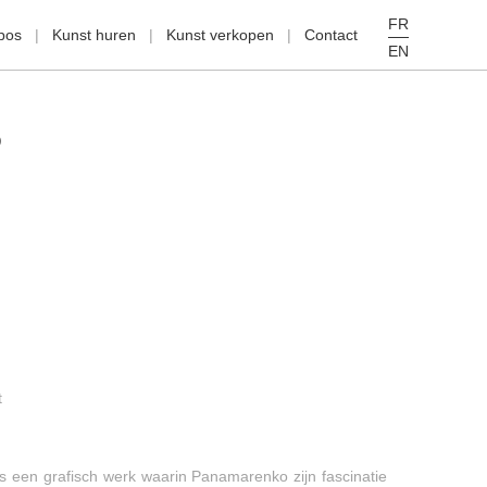
FR
pos
Kunst huren
Kunst verkopen
Contact
EN
O
t
s een grafisch werk waarin Panamarenko zijn fascinatie