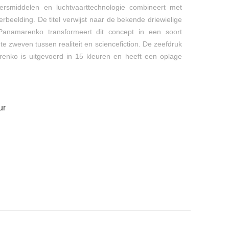
oersmiddelen en luchtvaarttechnologie combineert met
rbeelding. De titel verwijst naar de bekende driewielige
Panamarenko transformeert dit concept in een soort
t te zweven tussen realiteit en sciencefiction. De zeefdruk
nko is uitgevoerd in 15 kleuren en heeft een oplage
ur