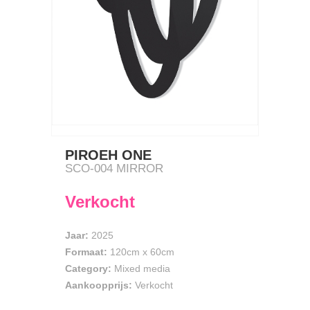
PIROEH ONE
SCO-004 MIRROR
Verkocht
Jaar:
2025
Formaat:
120cm
x
60cm
Category:
Mixed media
Aankoopprijs:
Verkocht