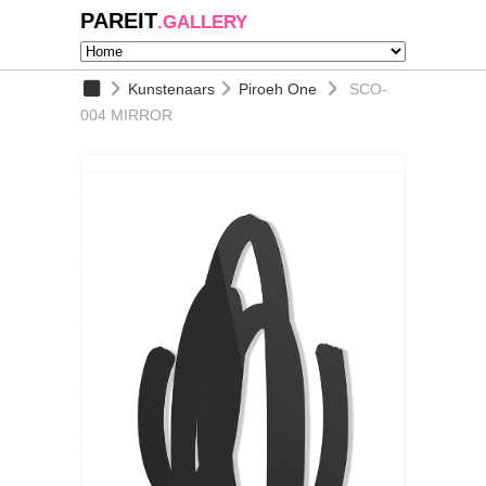
PAREIT
.GALLERY
Kunstenaars
Piroeh One
SCO-
004 MIRROR