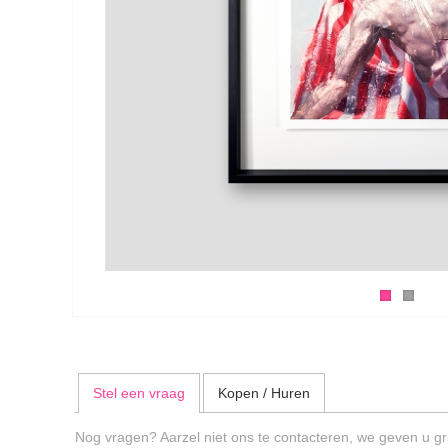
Stel een vraag
Kopen / Huren
Nog vragen? Aarzel niet ons te contacteren, we geven u gr