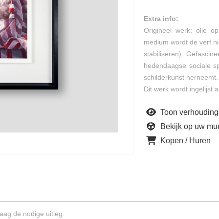
Extra info:
Origineel werk; olie o
medium wordt de verf nie
stabiliseren). Gefasci
hedendaagse sociale sp
schilderkunst herneemt.
Dit werk wordt ingelijst
Toon verhouding
Bekijk op uw mu
Kopen / Huren
aag de nodige uitleg.