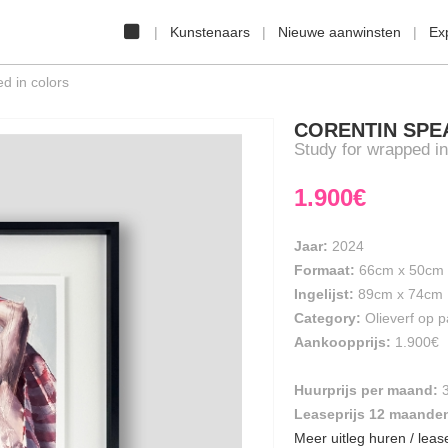
Kunstenaars
Nieuwe aanwinsten
Ex
d in colors
CORENTIN SPE
Study for wrapped in
1.900€
Jaar:
2024
Formaat:
66cm
x
50cm
Ingelijst:
89cm x 74cm
Category:
Olieverf op p
Aankoopprijs:
1.900€
Huurprijs per maand:
Leaseprijs 12 maande
Meer uitleg huren / leas