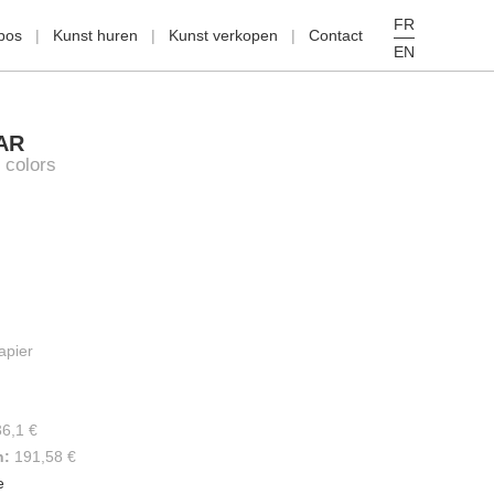
FR
pos
Kunst huren
Kunst verkopen
Contact
EN
AR
 colors
apier
36,1 €
n:
191,58 €
e